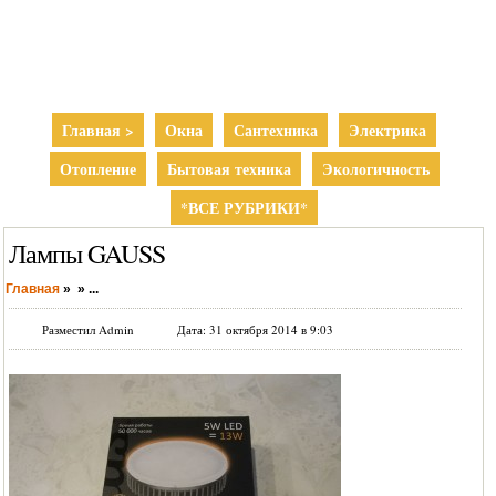
Главная >
Окна
Сантехника
Электрика
Отопление
Бытовая техника
Экологичность
*ВСЕ РУБРИКИ*
Лампы GAUSS
Главная
»
»
...
Разместил Admin
Дата: 31 октября 2014 в 9:03