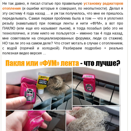
Не так давно, я писал статью про правильную
установку радиаторов
отопления
(и ошибки которые я совершил, по неопытности). Делал я
эту систему 4 года назад … и уж так получилось, что мне ее пришлось
переделывать. Самая первая проблема была в том — что я уплотнял
резьбу (наматывал) при помощи ленты и нити «ФУМ», а вот про
ПАКЛЮ (или еще его называют льном), я тогда позабыл (ибо это не
технологично, и этим никто не пользуется – именно так 4 года назад,
мне советовали на специализированных форумах, люди со стажем).
НО так ли это на самом деле? Что стоит мотать в случае с отоплением,
с водой (горячей и холодной). Разбираем подробно + реально
полезная видео версия …