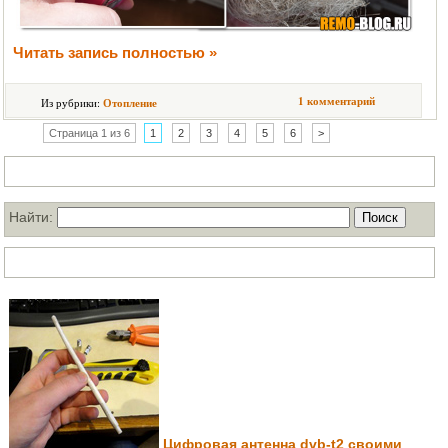
Читать запись полностью »
1 комментарий
Из рубрики:
Отопление
Страница 1 из 6
1
2
3
4
5
6
>
Поиск по нашему блогу
Найти:
ТОП статей за месяц
Цифровая антенна dvb-t2 своими