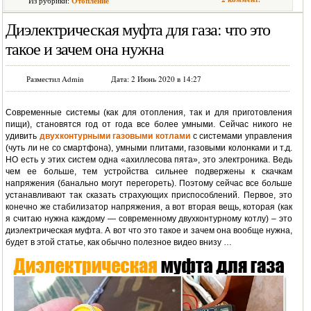
Из рубрики:
Отопление
Диэлектрическая муфта для газа: что это
такое и зачем она нужна
Разместил Admin
Дата: 2 Июнь 2020 в 14:27
Современные системы (как для отопления, так и для приготовления
пищи), становятся год от года все более умными. Сейчас никого не
удивить
двухконтурными газовыми котлами
с системами управления
(чуть ли не со смартфона), умными плитами, газовыми колонками и т.д.
НО есть у этих систем одна «ахиллесова пята», это электроника. Ведь
чем ее больше, тем устройства сильнее подвержены к скачкам
напряжения (банально могут перегореть). Поэтому сейчас все больше
устанавливают так сказать страхующих приспособлений. Первое, это
конечно же стабилизатор напряжения, а вот вторая вещь, которая (как
я считаю нужна каждому — современному двухконтурному котлу) – это
диэлектрическая муфта. А вот что это такое и зачем она вообще нужна,
будет в этой статье, как обычно полезное видео внизу …