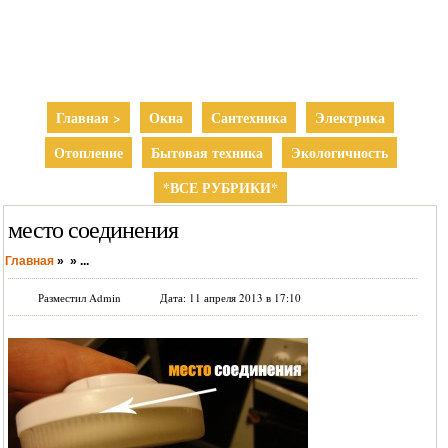
Главная >
Окна
Сантехника
Электрика
Отопление
Бытовая техника
Экологичность
*ВСЕ РУБРИКИ*
место соединения
Главная
»
»
...
Разместил Admin
Дата: 11 апреля 2013 в 17:10