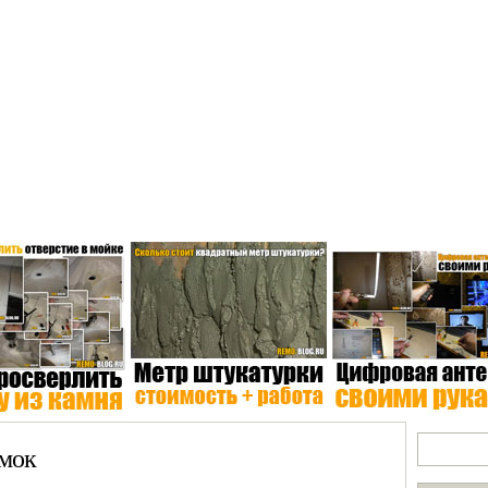
Электрика
Отопление
Бытовая техника
Экологичность
*В
Поиск по
мок