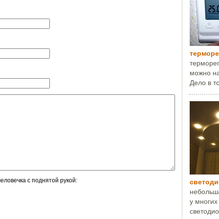
терморе
терморег
можно на
Дело в то
еловечка с поднятой рукой:
светод
небольша
у многих
светодио