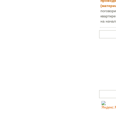
проводк
(матери
поговори
квартире
на начал
Задать в
Счетчик