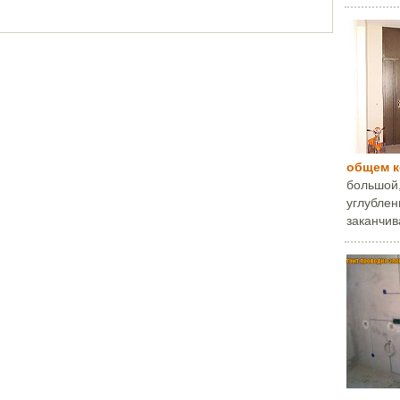
общем 
большой,
углублени
заканчива