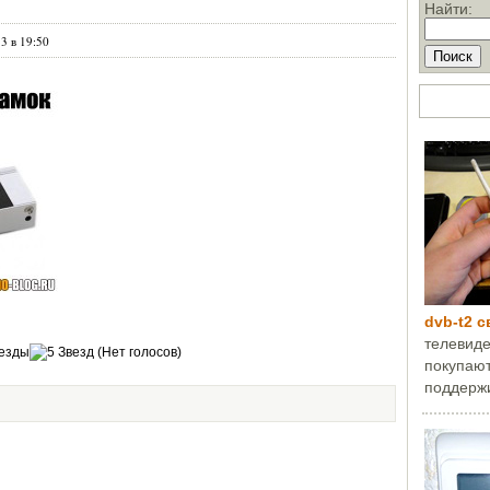
Найти:
3 в 19:50
ТОП стат
dvb-t2 
телевиде
(Нет голосов)
покупают
поддержи