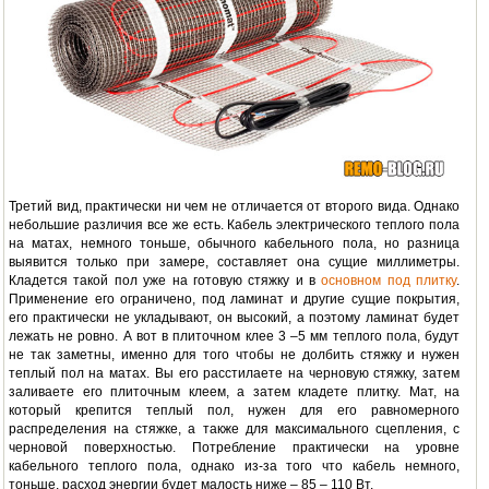
Третий вид, практически ни чем не отличается от второго вида. Однако
небольшие различия все же есть. Кабель электрического теплого пола
на матах, немного тоньше, обычного кабельного пола, но разница
выявится только при замере, составляет она сущие миллиметры.
Кладется такой пол уже на готовую стяжку и в
основном под плитку
.
Применение его ограничено, под ламинат и другие сущие покрытия,
его практически не укладывают, он высокий, а поэтому ламинат будет
лежать не ровно. А вот в плиточном клее 3 –5 мм теплого пола, будут
не так заметны, именно для того чтобы не долбить стяжку и нужен
теплый пол на матах. Вы его расстилаете на черновую стяжку, затем
заливаете его плиточным клеем, а затем кладете плитку. Мат, на
который крепится теплый пол, нужен для его равномерного
распределения на стяжке, а также для максимального сцепления, с
черновой поверхностью. Потребление практически на уровне
кабельного теплого пола, однако из-за того что кабель немного,
тоньше, расход энергии будет малость ниже – 85 – 110 Вт.