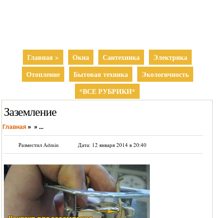
Главная >
Окна
Сантехника
Электрика
Отопление
Бытовая техника
Экологичность
*ВСЕ РУБРИКИ*
Заземление
Главная
»
»
...
Разместил Admin
Дата: 12 января 2014 в 20:40