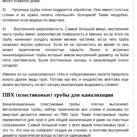
много этажного дома!
3) Чугунные трубы плохо поддаются обработке. Они имеют толстые
стенки и их нужно пилить «большой» болгаркой! Также неудобно,
особенно если ведешь по квартире.
4) Внутренняя шероховатость. Самый большой минус, внутренняя
часть трубы имеет шероховатую поверхность и именно из-за этого на
трубу начинают оседать всякие мелкие частички, из-за чего труба
начинает внутри сужаться. Если ее не прочистить во время то она
может практически полностью зарасти. Лично я встречал
канализационные трубы которые имели внутренний диаметр не боле
пяти сантиметров. Были постоянные засоры, и канализация плохо
уходила!
Именно из-за «шероховатых» стен и «образования» налета пришлось
искать другие виды труб. Потому как вес и неудобство монтажа еще
можно вытерпеть, но вот засоры канализации выдержать сложно!
ПВХ (пластиковые) трубы для канализации
Канализационные пластиковые трубы плотно вытесняют
металлические трубы, сейчас практически все стояки и разводка по
квартире делается именно из ПВХ труб. Также пластиковые трубы
применяются для труб и для общей канализации и даже на очистных
сооружениях. Самый большой плюс у всех видом пластиковых труб –
это то, что они не собирают осадок на стенках, а поэтому внутренний
диаметр практически всегда остается одинаковый.