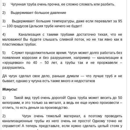
1) Чугунная труба очень прочна, ее сложно сломать или разбить.
2) Выдерживает большое давление
3) Выдерживает большие температуры, даже если перевалит за 95
— 100 градусов Цельсия трубе ничего не будет!
4) Канализация с такими трубами достаточно тихая, что не
маловажно! Вы будете слышать сливной поток, но не так явно как в
пластиковых трубах.
5) Служит продолжительное время. Чугун может долго работать без
появления коррозии и без разрушения, например — канализации в
«хрущевках» по 40 – 50 лет, а трубы так и не проржавели –
разрушились.
ДА чугун сделал свое дело, раньше думали — что лучше труб и не
бывает, однако у чугуна есть также много и недостатков
Минусы:
1) Такой вид труб очень дорогой! Одна труба может весить до 50
килограмм, и это только за металл, а ведь ее еще нужно произвести –
отлить, то есть деньги за производство.
2) Чугун очень тяжелый материал, а поэтому проводить
канализационные трубы из него очень не просто! Одному точно не
справится! А теперь представьте, если нужно сделать целый стояк у