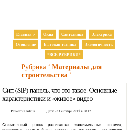
Главная >
Окна
Сантехника
Электрика
Отопление
Бытовая техника
Экологичность
*ВСЕ РУБРИКИ*
Материалы для
Рубрика ‘
строительства
’
Сип (SIP) панель, что это такое. Основные
характеристики и «живое» видео
Разместил Admin
Дата: 22 Сентябрь 2015 в 10:12
Строительный рынок развивается «семимильными шагами»,
появляются новые и более современные материалы, при помощи