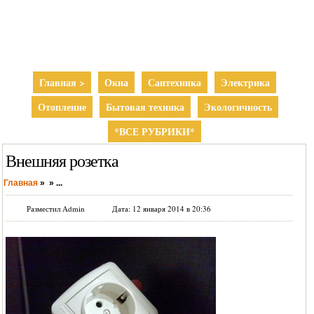
Главная >
Окна
Сантехника
Электрика
Отопление
Бытовая техника
Экологичность
*ВСЕ РУБРИКИ*
Внешняя розетка
Главная
»
»
...
Разместил Admin
Дата: 12 января 2014 в 20:36