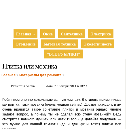
Главная >
Окна
Сантехника
Электрика
Отопление
Бытовая техника
Экологичность
*ВСЕ РУБРИКИ*
Плитка или мозаика
Главная
»
материалы для ремонта
»
...
Разместил Admin
Дата: 27 ноября 2014 в 10:57
Ребят постепенно доделываю ванную комнату. В отделке применялась
как плитка, так и мозаика (очень модная сейчас). Друзья приходят, и им
очень нравится такое сочетание плитки и мозаики однако многие
задают вопрос, а почему ты не сделал всю стену мозаикой? Ведь
смотрится намного лучше? Или нет? И вообще давайте подумаем —
что лучше для ванной комнаты (да и для кухни тоже) плитка или