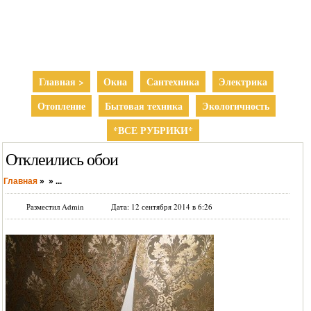
Главная >
Окна
Сантехника
Электрика
Отопление
Бытовая техника
Экологичность
*ВСЕ РУБРИКИ*
Отклеились обои
Главная
»
»
...
Разместил Admin
Дата: 12 сентября 2014 в 6:26