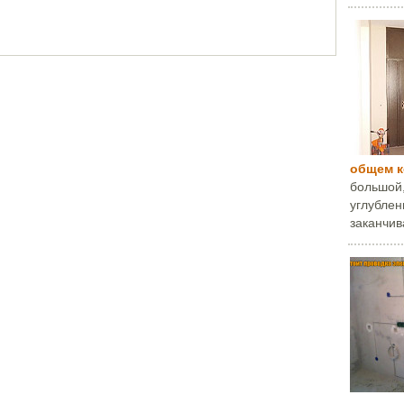
общем 
большой,
углублени
заканчива