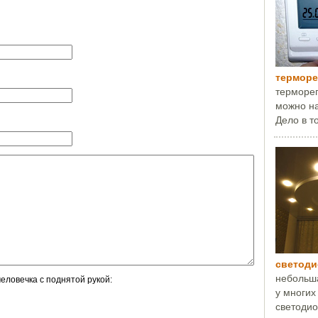
терморе
терморег
можно на
Дело в то
светод
небольша
еловечка с поднятой рукой:
у многих
светодио