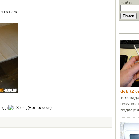
Найти:
014 в 10:26
ТОП стат
dvb-t2 
телевиде
покупают
(Нет голосов)
поддержи