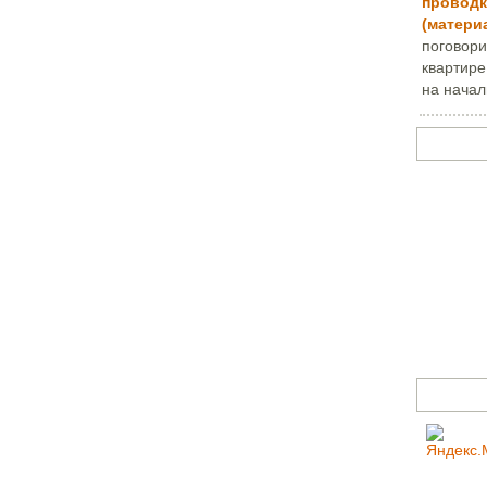
проводк
(матери
поговори
квартире
на начал
Задать в
Счетчик