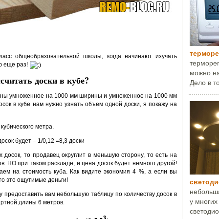
терморе
ласс общеобразовательной школы, когда начинают изучать
терморег
ю еще раз!
можно на
считать доски в кубе?
Дело в то
инны умноженное на 1000 мм ширины и умноженное на 1000 мм
осок в кубе нам нужно узнать объем одной доски, я покажу на
2 кубического метра.
осок будет – 1/0,12 =8,3 доски
х досок, то продавец округлит в меньшую сторону, то есть на
ов. НО при таком раскладе, и цена досок будет немного другой!
аем на стоимость куба. Как видите экономия 4 %, а если вы
 то это ощутимые деньги!
светод
небольша
чу предоставить вам небольшую таблицу по количеству досок в
у многих
артной длины 6 метров.
светодио
3