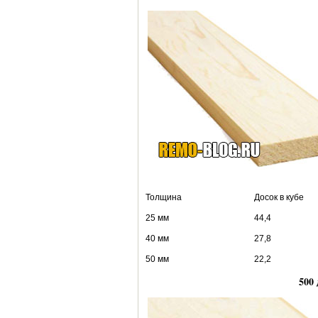
Толщина Досок в кубе В к
25 мм 44,4 0
40 мм 27,8 
50 мм 22,2 
500