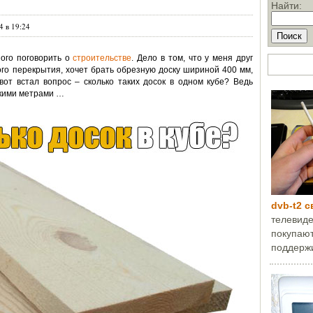
Найти:
4 в 19:24
ого поговорить о
строительстве
. Дело в том, что у меня друг
ТОП стат
го перекрытия, хочет брать обрезную доску шириной 400 мм,
от встал вопрос – сколько таких досок в одном кубе? Ведь
скими метрами …
dvb-t2 
телевиде
покупают
поддержи