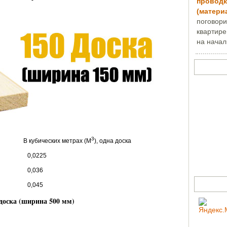
проводк
(матери
поговори
квартире
на начал
Задать в
3
убических метрах (M
), одна доска
,0225
0,036
Счетчик
0,045
 доска (ширина 500 мм)