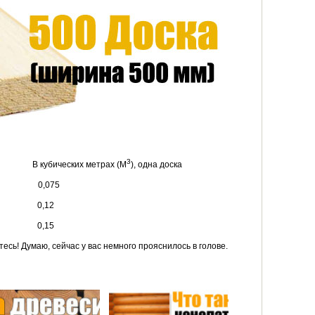
3
убических метрах (M
), одна доска
0,075
0,12
0,15
сь! Думаю, сейчас у вас немного прояснилось в голове.