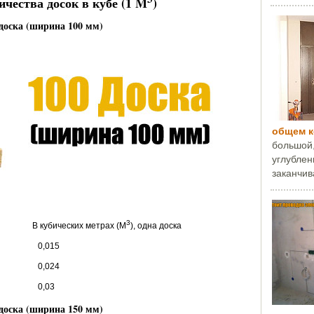
ичества досок в кубе (1
M
)
 доска (ширина 100 мм)
общем 
большой,
углублени
заканчива
3
убических метрах (M
), одна доска
0,015
0,024
0,03
 доска (ширина 150 мм)